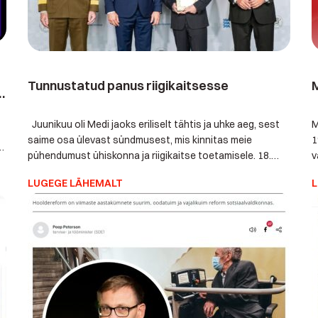
Tunnustatud panus riigikaitsesse
M
Juunikuu oli Medi jaoks eriliselt tähtis ja uhke aeg, sest
M
saime osa ülevast sündmusest, mis kinnitas meie
1
nt
pühendumust ühiskonna ja riigikaitse toetamisele. 18.
v
juunil Lillepaviljonis toimunud Kaitseministeeriumi
k
LUGEGE LÄHEMALT
L
tseremoonial pälvisime kõrge tunnustuse, "Riigikaitsjate
j
toetaja" tiitli. See tunnustus ei ole pelgalt kinnitus meie
l
senisele tööle, vaid sümboliseerib ka vastutustunnet ja
k
uhkust, mida tunneme oma panuse eest riigikaitse […]
k