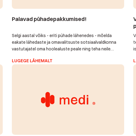
Palavad pühadepakkumised!
V
Selgi aastal võiks - eriti pühade lähenedes - mõelda
V
eakate lähedaste ja omavalitsuste sotsiaalvaldkonna
t
vastutajatel oma hoolealuste peale ning teha neile
i
tõeliselt vajalik ja väärt kingitus. Kink, mis kestab aastaid
a
LUGEGE LÄHEMALT
L
ja võib elugi päästa aidata. Omalt poolt teeme
h
otsustamise lihtsamaks ning kingime aasta lõpuni
p
mitmeid soodustusi: 1. Mobiilivõrgus autonoomselt
k
töötava hoolekandetelefoni seadmekomplekti rent vaid
k
9€/kuu […]
j
m