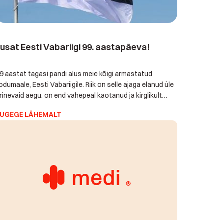
lusat Eesti Vabariigi 99. aastapäeva!
9 aastat tagasi pandi alus meie kõigi armastatud
odumaale, Eesti Vabariigile. Riik on selle ajaga elanud üle
rinevaid aegu, on end vahepeal kaotanud ja kirglikult
uesti ellu äratatud. Ajalugu tundes tõdeme, et pole
UGEGE LÄHEMALT
idagi meeldivamat kui sündida, kasvada, elada ja
öötada vabas Eesti riigis. Meie omalt poolt soovime
estimaa inimestele pakkuda seda, mida Eestis varem […]