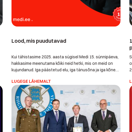
Lood, mis puudutavad
1
p
Kui tähistasime 2025. aasta sügisel Medi 15. sünnipäeva,
S
hakkasime meenutama kõiki neid hetki, mis on meid on
o
kujundanud. Iga päästetud elu, iga tänusõna ja iga kõne
2
e
on lugu, mis on jäänud meiega. Üks selline lugu tuli meelde
o
LUGEGE LÄHEMALT
L
Jõelähtme vallast, kus proua kukkus oma kodu köögis ja
e
veetis kolm ööpäeva külmal põrandal. Telefon oli tal
a
olemas, aga kõrvaltoas, kuhu […]
k