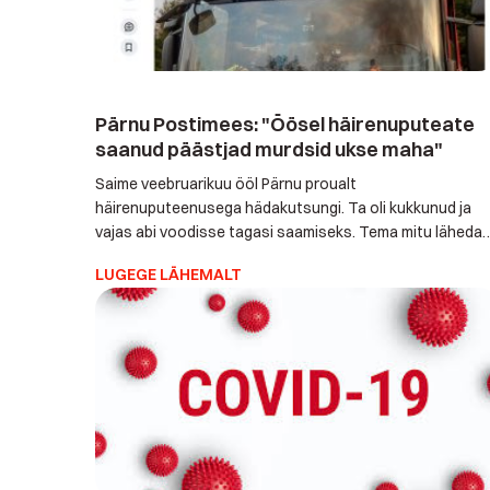
Pärnu Postimees: "Öösel häirenuputeate
saanud päästjad murdsid ukse maha"
Saime veebruarikuu ööl Pärnu proualt
häirenuputeenusega hädakutsungi. Ta oli kukkunud ja
vajas abi voodisse tagasi saamiseks. Tema mitu läheda
korduvatele kõnedele ei vastanud. Kuna meil oli kindel inf
LUGEGE LÄHEMALT
et proua siiski abi vajab, kutsusime läbi Häirekeskuse
päästjad, kes hätta sattunule hädavajalikku abi osutasid
Päästeamet soovitabki hoida pidevalt häirenuppu või
telefoni enda juures (küljes). Sest üks […]