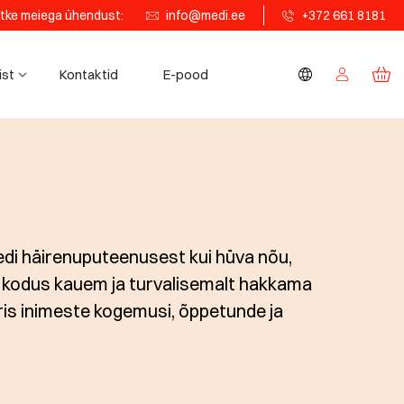
tke meiega ühendust:
info@medi.ee
+372 661 8181
ist
Kontaktid
E-pood
Medi häirenuputeenusest kui hüva nõu,
l kodus kauem ja turvalisemalt hakkama
ris inimeste kogemusi, õppetunde ja