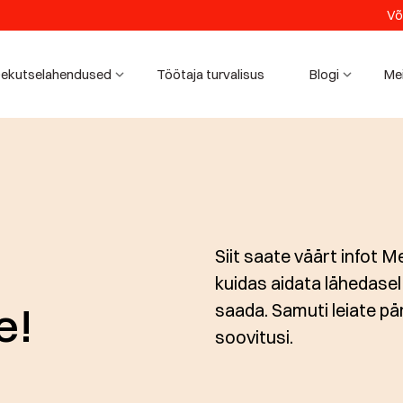
Võ
ekutselahendused
Töötaja turvalisus
Blogi
Me
Siit saate väärt infot 
kuidas aidata lähedase
e!
saada. Samuti leiate pä
soovitusi.