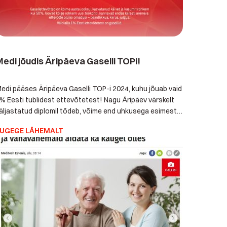
edi jõudis Äripäeva Gaselli TOPi!
edi pääses Äripäeva Gaselli TOP-i 2024, kuhu jõuab vaid
% Eesti tublidest ettevõtetest! Nagu Äripäev värskelt
äljastatud diplomil tõdeb, võime end uhkusega esimest
orda gaselliks kutsuda. Gasellettevõtted on kolme aasta
UGEGE LÄHEMALT
ooksul kasvatanud käivet ja kasumit enam kui 50%,
oovad kõige rohkem uusi töökohti, kannavad endas
iiresti areneva ettevõtte olulisi omadusi - paindlikkus,
iirus ja julgus. […]