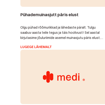
Pühademuinasjutt päris elust
Olgu pühad rõõmurikkad ja lähedaste päralt. Tulgu
saabuv aasta teile tegus ja täis hoolivust! Sel aastal
kirjutasime jõuluriimide asemel muinasjutu päris elust.
Põnevat lugemist ja häid pühi! Medi häirenuputeenuse
LUGEGE LÄHEMALT
pere Muinasjutt* õnnelikust Mallest Malle on 84-
aastane väärikas vanaproua. Ta elab koos taksikoer
Bessiga suures majas väikse küla serval metsatuka
ääres. Mallel on tütar ja […]