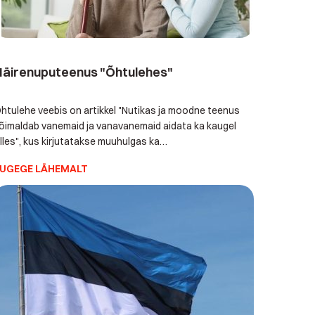
Häirenuputeenus "Õhtulehes"
htulehe veebis on artikkel "Nutikas ja moodne teenus
õimaldab vanemaid ja vanavanemaid aidata ka kaugel
lles", kus kirjutatakse muuhulgas ka
äirenuputeenusest ja muudest eakate iseseisvat
UGEGE LÄHEMALT
lamist toetavatest moodsatest lahendustest. Me kõik
eame kedagi, keda häirenupp oma kodus aidata saaks. Nii
oroonakriisi ajal kui ka pärast seda. Tasub lugeda!