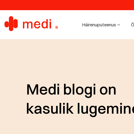
Häirenuputeenus
Õ
Medi blogi on
kasulik lugemin