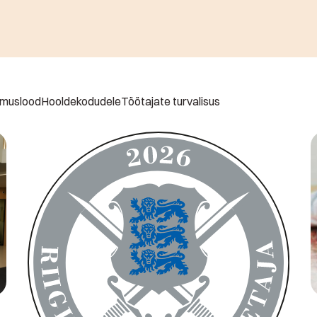
muslood
Hooldekodudele
Töötajate turvalisus