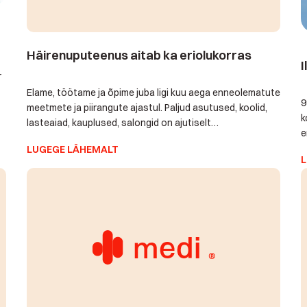
Häirenuputeenus aitab ka eriolukorras
I
r
Elame, töötame ja õpime juba ligi kuu aega enneolematute
9
meetmete ja piirangute ajastul. Paljud asutused, koolid,
k
lasteaiad, kauplused, salongid on ajutiselt
e
suletud. Lastel-lastelastel pole soovitatav või on lausa
u
LUGEGE LÄHEMALT
keelatud oma vanemaid-vanavanemaid kodudeski
L
m
u
külastada. Seda enam on neil praegu vaja iseseisvat
t
elamist toetavaid teenuseid ja lahendusi nagu
E
näiteks häirenuputeenus, automaatne ravimidosaator,
positsioneerija, toidu toomine jm. Samuti vajavad nad
lähedaste kõnesid ja kontakte […]