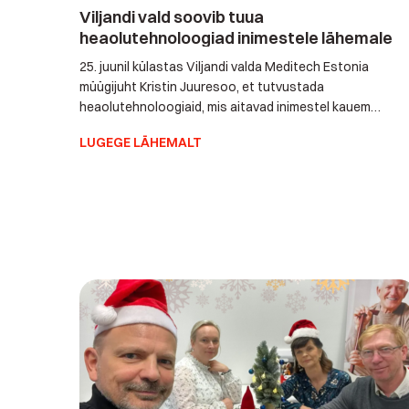
Viljandi vald soovib tuua
heaolutehnoloogiad inimestele lähemale
25. juunil külastas Viljandi valda Meditech Estonia
müügijuht Kristin Juuresoo, et tutvustada
heaolutehnoloogiaid, mis aitavad inimestel kauem
turvaliselt oma kodus toime tulla ning pakuvad
LUGEGE LÄHEMALT
kindlustunnet ka nende lähedastele ja hooldajatele.
Kohtumisel osalesid Viljandi valla sotsiaaltöötajad,
koduhooldustöötajad ja eestkostespetsialistid. Tutvuti
erinevate lahendustega, mis võivad toetada eakate ja
erivajadustega inimeste iseseisvat toimetulekut ning
parandada nende turvatunnet. Viljandi […]