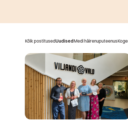
Kõik postitused
Uudised
Medi häirenuputeenus
Koge