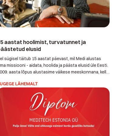
5 aastat hoolimist, turvatunnet ja
äästetud elusid
el sügisel täitub 15 aastat päevast, mil Medi alustas
ma missiooni - aidata, hoolida ja päästa elusid üle Eesti.
009. aasta lõpus alustasime väikese meeskonnana, kellel
li lihtne, kuid suur unistus - tagada, et igaüks tunneks
UGEGE LÄHEMALT
nd oma kodus turvaliselt. Nii ühendasime teadmishimu,
ja ja raha, et hakata ka kodumaal osutama hädavajalikku
odust hoolekandeteenust, mida vajab […]