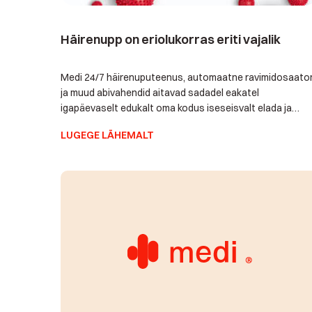
Häirenupp on eriolukorras eriti vajalik
Medi 24/7 häirenuputeenus, automaatne ravimidosaato
ja muud abivahendid aitavad sadadel eakatel
igapäevaselt edukalt oma kodus iseseisvalt elada ja
hakkama saada. Eriti praeguses erandlikus olukorras on
LUGEGE LÄHEMALT
äärmiselt tähtis, et lähedased ei pea neid igaks juhuks
üleliia sageli külastama, kuid saavad hädavajaduse
tekkides siiski teada, kui on tarvis abi osutada. Ei soovi j
keegi meist, et eaka […]