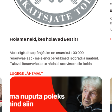
"
ü
K
E
j
p
Hoiame neid, kes hoiavad Eestit!
L
A
k
r
Meie riigikaitse põhijõuks on enam kui 100 000
reservväelast - meie endi pereliikmed, sõbrad ja naabrid.
Tuleval Reservväelaste nädalal soovime neile öelda
suurimad tänusõnad. Medi tiim toetab uhkusega meie
LUGEGE LÄHEMALT
reservväelasi ja osaleb juba kolmandat korda kampaanias,
sest usume, et tõeline turvatunne algab kodust. Selleks,
et Sinu südames oleks rahu ka siis, kui panustad
riigikaitsesse või […]