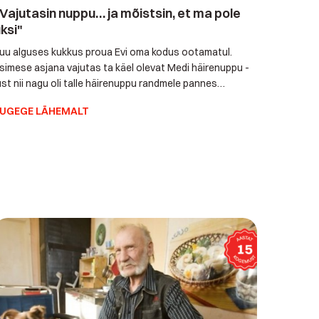
Vajutasin nuppu… ja mõistsin, et ma pole
ksi"
uu alguses kukkus proua Evi oma kodus ootamatul.
simese asjana vajutas ta käel olevat Medi häirenuppu -
ust nii nagu oli talle häirenuppu randmele pannes
õhjalikult selgitatud. Medi abikeskus reageeris koheselt.
UGEGE LÄHEMALT
ga sel korral… polnudki vaja kiirabi ega isegi kellegi
ohapeale appi tõttamist. Südikas Evi sai operaatoriga
ääkides samal ajal tasapisi juba ise maast üles, […]