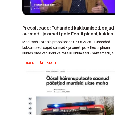
Pressiteade: Tuhanded kukkumised, sajad
surmad - ja ometi pole Eestil plaani, kuidas
oma vanureid kaitsta
Meditech Estonia pressiteade 07.05.2025 Tuhanded
kukkumised, sajad surmad - ja ometi pole Eestil plaani,
kuidas oma vanureid kaitsta Kukkumised - nähtamatu, e
surmav kriis Eesti kodudes Eestis toimub igal aastal
LUGEGE LÄHEMALT
kümneid tuhandeid eakate kukkumisi - vaikselt,
märkamatult, koduseinte vahel. Kolmandik üle 65-
aastastest kukub vähemalt kord aastas. Iga viies
kukkumine lõpeb raske vigastusega, sageli luumurru või
peatraumaga. 2023. […]