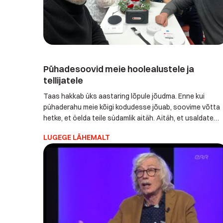
Pühadesoovid meie hoolealustele ja
tellijatele
Taas hakkab üks aastaring lõpule jõudma. Enne kui
pühaderahu meie kõigi kodudesse jõuab, soovime võtta
hetke, et öelda teile südamlik aitäh. Aitäh, et usaldate
meile nii olulise asja nagu seda on enda või teie lähedas
LUGEGE LÄHEMALT
turvatunne ja südamerahu. See on vastutus, mida
kanname sügava austuse ja suure hoolivusega juba 15
aastat. Meie eesmärk on, et […]