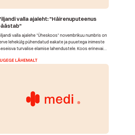
iljandi valla ajaleht: "Häirenuputeenus
päästab"
iljandi valla ajalehe "Üheskoos" novembrikuu numbris on
erve lehekülg pühendatud eakate ja puuetega inimeste
seseisva turvalise elamise lahendustele. Koos erinevaid
bivahendeid iseloomustavate piltidega saab lugeda
UGEGE LÄHEMALT
äirenuputeenusest, mis on Eestis inimesi aidanud ja
äästnud juba kuus aastat. Lisaks tutvustatakse
ukkumisanduriga häirenuppu, suitsuandurit, unustama
ippuvaid eakaid aitavat automaatset ravimidosaatorit
a pliidivalvurit ning ka uudset positsioneerimislahendust,
is aitab vajadusel lähedase […]