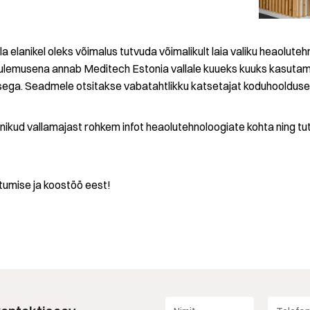
alla elanikel oleks võimalus tutvuda võimalikult laia valiku heaolut
 tulemusena annab Meditech Estonia vallale kuueks kuuks kasuta
sega. Seadmele otsitakse vabatahtlikku katsetajat koduhoolduse 
lanikud vallamajast rohkem infot heaolutehnoloogiate kohta ning t
tumise ja koostöö eest!