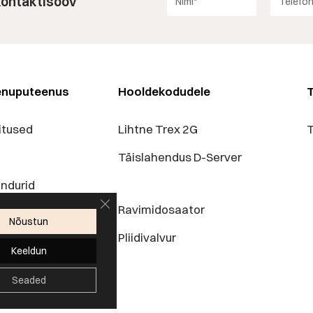
 kontaktisoov
enuputeenus
Hooldekodudele
T
itused
Lihtne Trex 2G
T
Täislahendus D-Server
andurid
Sulge GDPR küpsiste bänner
Ravimidosaator
ad
Nõustun
Pliidivalvur
alitsusele
Keeldun
Seaded