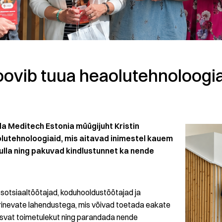
soovib tuua heaolutehnoloogi
alda Meditech Estonia müügijuht Kristin
lutehnoloogiaid, mis aitavad inimestel kauem
ulla ning pakuvad kindlustunnet ka nende
a sotsiaaltöötajad, koduhooldustöötajad ja
erinevate lahendustega, mis võivad toetada eakate
eisvat toimetulekut ning parandada nende