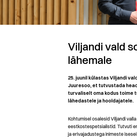
Viljandi vald 
lähemale
25. juunil külastas Viljandi v
Juuresoo, et tutvustada heao
turvaliselt oma kodus toime t
lähedastele ja hooldajatele.
Kohtumisel osalesid Viljandi vall
eestkostespetsialistid. Tutvuti 
ja erivajadustega inimeste ises