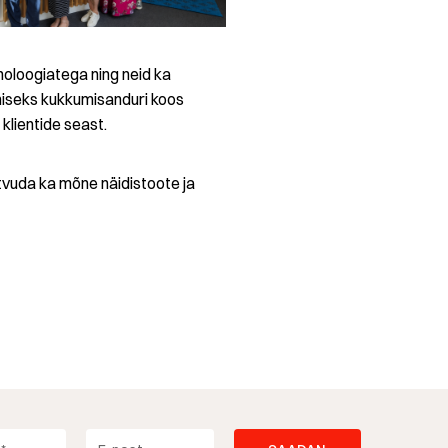
ehnoloogiatega ning neid ka
miseks kukkumisanduri koos
klientide seast.
utvuda ka mõne näidistoote ja