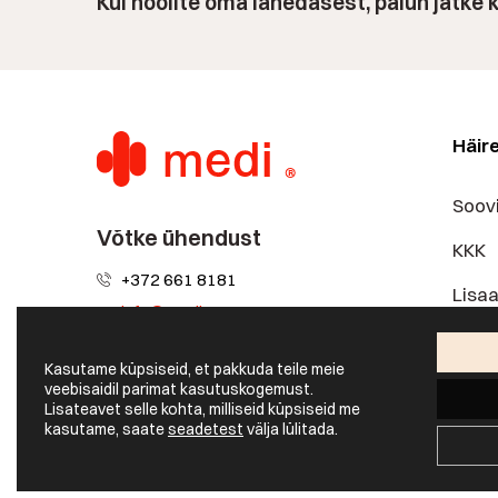
Kui hoolite oma lähedasest, palun jätke
Häir
Soov
Võtke ühendust
KKK
+372 661 8181
Lisa
info@medi.ee
Hinn
Kasutame küpsiseid, et pakkuda teile meie
Omav
veebisaidil parimat kasutuskogemust.
Lisateavet selle kohta, milliseid küpsiseid me
kasutame, saate
seadetest
välja lülitada.