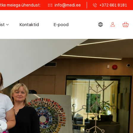
tke meiega ühendust:
info@medi.ee
+372 661 8181
ist
Kontaktid
E-pood