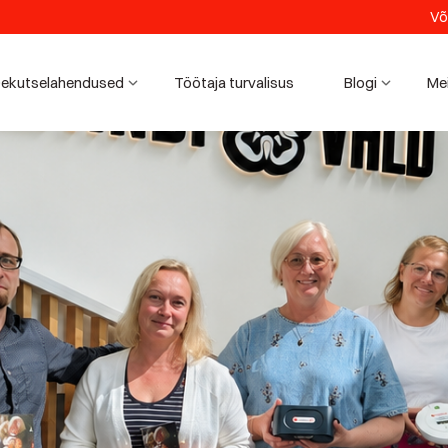
Võ
ekutselahendused
Töötaja turvalisus
Blogi
Me