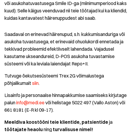
või asukohatuvastusega Smile ID-ga (miinimumperiood kaks
kuud). Selle käigus veenduvad nii teie töötajad kui ka kliendid,
kuidas kantavatest häirenuppudest abi saab.
Saadaval on erinevad häirenupud, s.h. kukkumisanduriga või
asukoha tuvastusega, et erinevaid ohuolukordi ennetada ja
tekkivad probleemid efektiivselt lahendada. Vajadusel
kasutame ukseandureid, D-POS asukoha tuvastamise
süsteemi või ka leviala laiendajat Repo+II.
Tutvuge õekutsesüsteemi Trex 2G võimalustega
põhjalikumalt
siin
.
Lisainfo ja personaalse hinnapakkumise saamiseks kirjutage
palun
info@medi.ee
või helistage 5022 497 (Vallo Aston) või
661 8181 (E-R kl 09-17).
Meeldiva koostööni teie klientide, patsientide
ja
töötajate heaolu
ning
turvalisuse nimel!