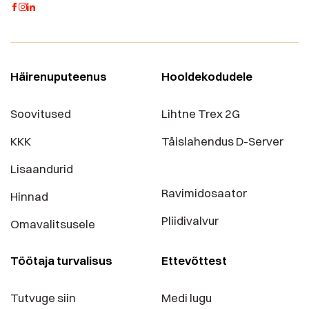
Häirenuputeenus
Hooldekodudele
Soovitused
Lihtne Trex 2G
KKK
Täislahendus D-Server
Lisaandurid
Ravimidosaator
Hinnad
Pliidivalvur
Omavalitsusele
Töötaja turvalisus
Ettevõttest
Tutvuge siin
Medi lugu