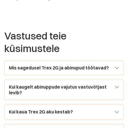
Vastused teie
küsimustele
Mis sagedusel Trex 2G ja abinupud töötavad?
Kui kaugelt abinuppude vajutus vastuvõtjast
levib?
Kui kaua Trex 2G aku kestab?