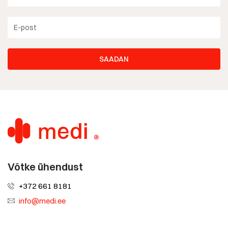
Võtke ühendust
+372 661 8181
info@medi.ee