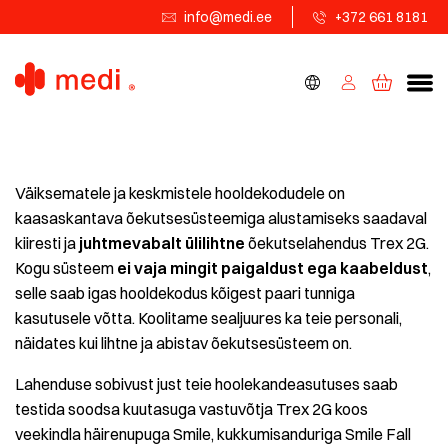
info@medi.ee
+372 661 8181
Väiksematele ja keskmistele hooldekodudele on
kaasaskantava õekutsesüsteemiga alustamiseks saadaval
kiiresti ja
juhtmevabalt ülilihtne
õekutselahendus Trex 2G.
Kogu süsteem
ei vaja mingit paigaldust ega kaabeldust
,
selle saab igas hooldekodus kõigest paari tunniga
kasutusele võtta. Koolitame sealjuures ka teie personali,
näidates kui lihtne ja abistav õekutsesüsteem on.
Lahenduse sobivust just teie hoolekandeasutuses saab
testida soodsa kuutasuga vastuvõtja Trex 2G koos
veekindla häirenupuga Smile, kukkumisanduriga Smile Fall