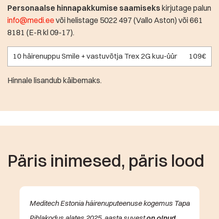
Personaalse hinnapakkumise saamiseks
kirjutage palun
info@medi.ee
või helistage 5022 497 (Vallo Aston) või 661
8181 (E-R kl 09-17).
10 häirenuppu Smile + vastuvõtja Trex 2G kuu-üür
109€
Hinnale lisandub käibemaks.
Päris inimesed, päris lood
Meditech Estonia häirenuputeenuse kogemus Tapa
Pihlakodus alates 2025. aasta suvest
on olnud