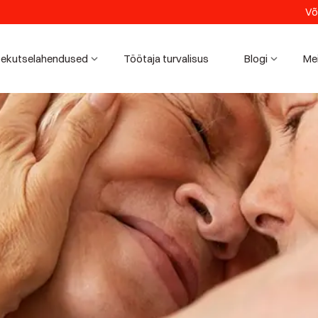
Võ
ekutselahendused
Töötaja turvalisus
Blogi
Me