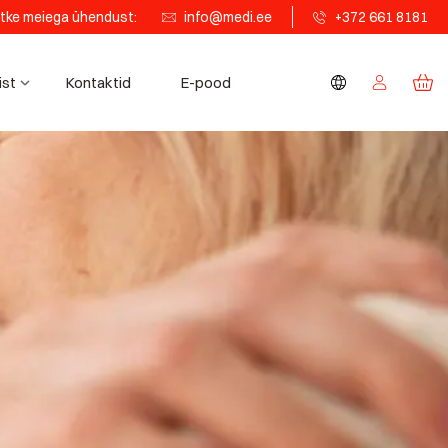
tke meiega ühendust:
info@medi.ee
+372 661 8181
ist
Kontaktid
E-pood