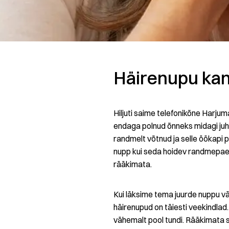
Häirenupu kan
Hiljuti saime telefonikõne Harju
endaga polnud õnneks midagi juh
randmelt võtnud ja selle öökapi
nupp kui seda hoidev randmepael 
rääkimata.
Kui läksime tema juurde nuppu vä
häirenupud on täiesti veekindlad
vähemalt pool tundi. Rääkimata s