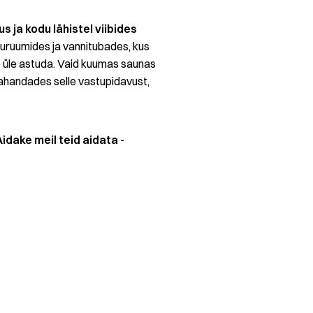
s ja kodu lähistel viibides
esuruumides ja vannitubades, kus
leb üle astuda. Vaid kuumas saunas
 kahandades selle vastupidavust,
Aidake meil teid aidata -