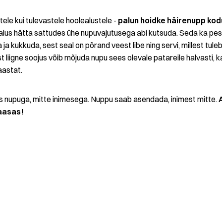
tele kui tulevastele hoolealustele -
palun hoidke häirenupp kodu
võimalus hätta sattudes ühe nupuvajutusega abi kutsuda. Seda ka p
 ja kukkuda, sest seal on põrand veest libe ning servi, millest tu
st liigne soojus võib mõjuda nupu sees olevale patareile halvasti,
aastat.
 nupuga, mitte inimesega. Nuppu saab asendada, inimest mitte.
aasas!