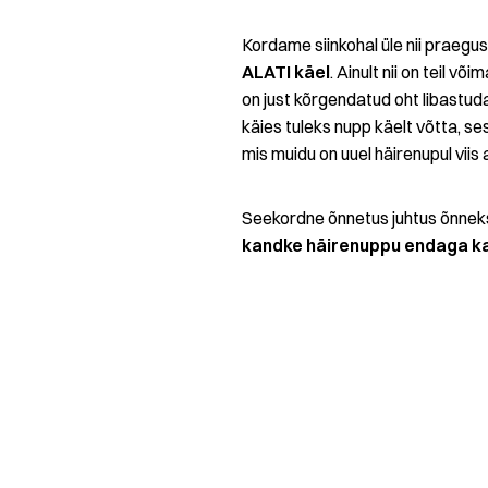
Kordame siinkohal üle nii praegus
ALATI käel
. Ainult nii on teil 
on just kõrgendatud oht libastuda
käies tuleks nupp käelt võtta, se
mis muidu on uuel häirenupul viis 
Seekordne õnnetus juhtus õnneks
kandke häirenuppu endaga k