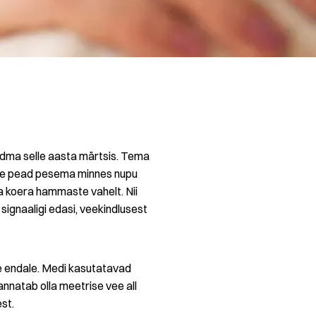
andma selle aasta märtsis. Tema
lune pead pesema minnes nupu
a koera hammaste vahelt. Nii
signaaligi edasi, veekindlusest
le endale. Medi kasutatavad
nnatab olla meetrise vee all
st.