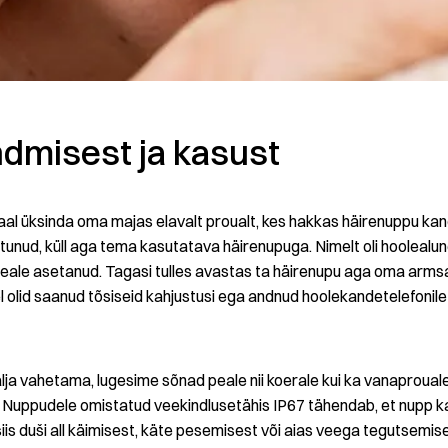
dmisest ja kasust
maal üksinda oma majas elavalt proualt, kes hakkas häirenuppu k
tunud, küll aga tema kasutatava häirenupuga. Nimelt oli hoolea
 peale asetanud. Tagasi tulles avastas ta häirenupu aga oma arms
olid saanud tõsiseid kahjustusi ega andnud hoolekandetelefonile 
lja vahetama, lugesime sõnad peale nii koerale kui ka vanaproua
. Nuppudele omistatud veekindlusetähis IP67 tähendab, et nupp ka
iis duši all käimisest, käte pesemisest või aias veega tegutsemise