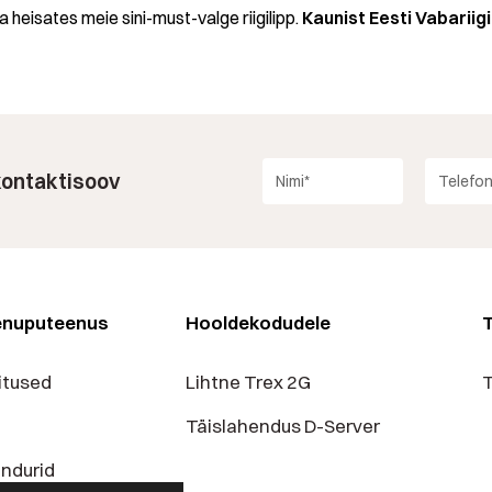
heisates meie sini-must-valge riigilipp.
Kaunist Eesti Vabarii
 kontaktisoov
enuputeenus
Hooldekodudele
T
itused
Lihtne Trex 2G
T
Täislahendus D-Server
andurid