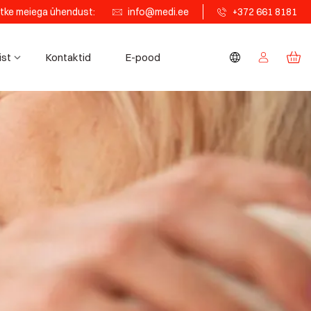
tke meiega ühendust:
info@medi.ee
+372 661 8181
ist
Kontaktid
E-pood