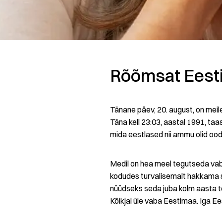
Rõõmsat Eesti
Tänane päev, 20. august, on meile
Täna kell 23:03, aastal 1991, taa
mida eestlased nii ammu olid ood
Medil on hea meel tegutseda vaba
kodudes turvalisemalt hakkama s
nüüdseks seda juba kolm aasta t
Kõikjal üle vaba Eestimaa. Iga Ee