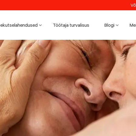
Võ
ekutselahendused
Töötaja turvalisus
Blogi
Me