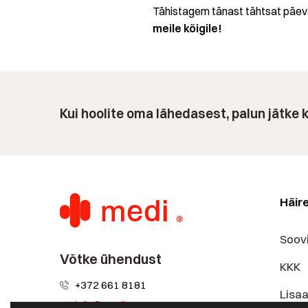
Tähistagem tänast tähtsat päeva 
meile kõigile!
Kui hoolite oma lähedasest, palun jätke
Häir
Soov
Võtke ühendust
KKK
+372 661 8181
Lisa
info@medi.ee