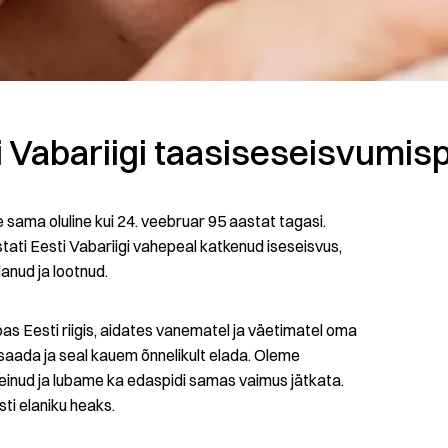
 Vabariigi taasiseseisvumis
 sama oluline kui 24. veebruar 95 aastat tagasi.
stati Eesti Vabariigi vahepeal katkenud iseseisvus,
anud ja lootnud.
s Eesti riigis, aidates vanematel ja väetimatel oma
aada ja seal kauem õnnelikult elada. Oleme
einud ja lubame ka edaspidi samas vaimus jätkata.
sti elaniku heaks.