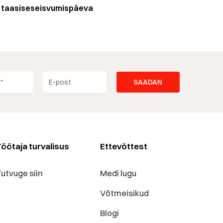
gi taasiseseisvumispäeva
öötaja turvalisus
Ettevõttest
utvuge siin
Medi lugu
Võtmeisikud
Blogi