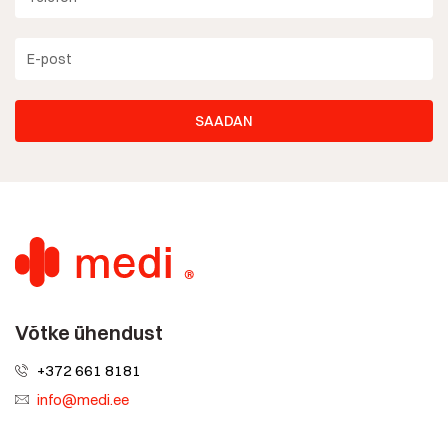
Võtke ühendust
+372 661 8181
info@medi.ee