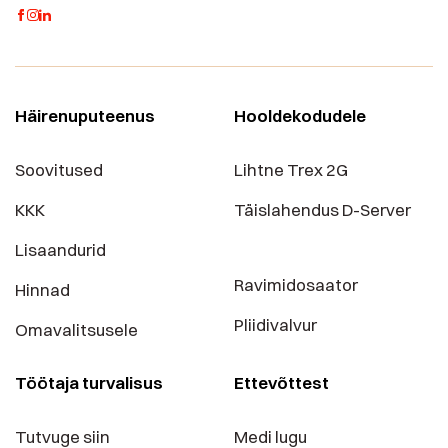
Häirenuputeenus
Hooldekodudele
Soovitused
Lihtne Trex 2G
KKK
Täislahendus D-Server
Lisaandurid
Ravimidosaator
Hinnad
Pliidivalvur
Omavalitsusele
Töötaja turvalisus
Ettevõttest
Tutvuge siin
Medi lugu