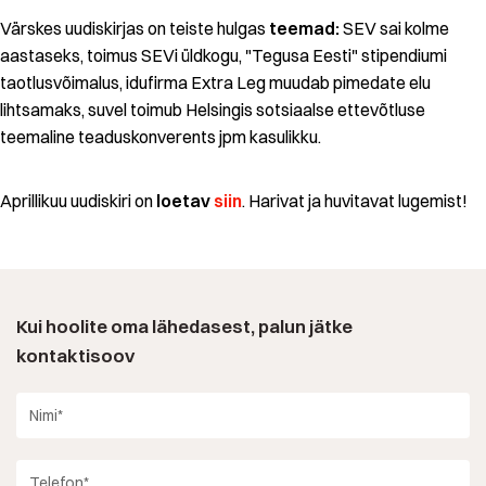
Värskes uudiskirjas on teiste hulgas
teemad:
SEV sai kolme
aastaseks, toimus SEVi üldkogu, "Tegusa Eesti" stipendiumi
taotlusvõimalus, idufirma Extra Leg muudab pimedate elu
lihtsamaks, suvel toimub Helsingis sotsiaalse ettevõtluse
teemaline teaduskonverents jpm kasulikku.
Aprillikuu uudiskiri on
loetav
siin
. Harivat ja huvitavat lugemist!
Kui hoolite oma lähedasest, palun jätke
kontaktisoov