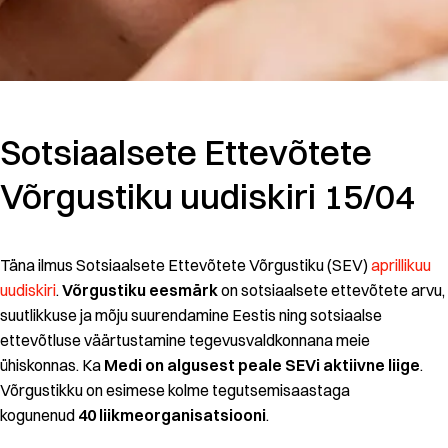
Sotsiaalsete Ettevõtete
Võrgustiku uudiskiri 15/04
Täna ilmus Sotsiaalsete Ettevõtete Võrgustiku (SEV)
aprillikuu
uudiskiri
.
Võrgustiku eesmärk
on sotsiaalsete ettevõtete arvu,
suutlikkuse ja mõju suurendamine Eestis ning sotsiaalse
ettevõtluse väärtustamine tegevusvaldkonnana meie
ühiskonnas. Ka
Medi on
algusest peale SEVi
aktiivne liige
.
Võrgustikku on esimese kolme tegutsemisaastaga
kogunenud
40 liikmeorganisatsiooni
.