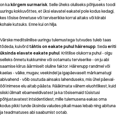
on ka
kõrgem surmarisk
. Selle üheks oluliseks põhjuseks toodi
uuringu kokkuvõttes, et üksi elavatel eakatel pole kodus kedagi,
kes tõsise õnnetuse või terviserikke korral aitaks või kiirabi
kohale kutsuks. Enne kui on hilja.
Värske meditsiinilise uuringu tulemustega tutvudes tuleb taas
tõdeda, kuivõrd
tähtis on eakate puhul häirenupp
. Seda
eriti
üksinda elavate eakate puhul
. Kriitilise olukorra puhul - olgu
selleks õnnetu kukkumine või ootamatu terviserike - on ju abi
saamise kiirus äärmiselt oluline faktor. Häirenupp randmel või
kaelas - väike, mugav, veekindel ja igapäevaselt märkamatugi
abivahend - võib osutuda ainsaks lahenduseks, mis ühel päeval-
ööl inimese elu aitab päästa. Rääkimata vähem eluohtlikest, kuid
siiski ülimalt ebameeldivatest ja ka tõsisemaid tüsistusi
põhjustavatest intsidentidest, mille tulemusena eakas oma
kodus pikki tunde üksinda valudes pikali maas lebab ning abituna
ja teadmatuses abi saabumist ootab.