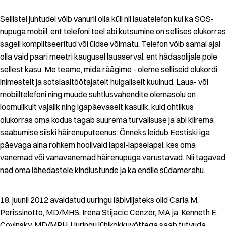
Sellistel juhtudel võib vanuril olla küll nii lauatelefon kui ka SOS-
nupuga mobiil, ent telefoni teel abi kutsumine on sellises olukorras
sageli komplitseeritud või üldse võimatu. Telefon võib samal ajal
olla vaid paari meetri kaugusel lauaserval, ent hädasolijale pole
sellest kasu. Me teame, mida räägime - oleme selliseid olukordi
inimestelt ja sotsiaaltöötajatelt hulgaliselt kuulnud. Laua- või
mobiiltelefoni ning muude suhtlusvahendite olemasolu on
loomulikult vajalik ning igapäevaselt kasulik, kuid ohtlikus
olukorras oma kodus tagab suurema turvalisuse ja abi kiirema
saabumise siiski häirenuputeenus. Õnneks leidub Eestiski iga
päevaga aina rohkem hoolivaid lapsi-lapselapsi, kes oma
vanemad või vanavanemad häirenupuga varustavad. Nii tagavad
nad oma lähedastele kindlustunde ja ka endile südamerahu.
18. juunil 2012 avaldatud uuringu läbiviijateks olid Carla M.
Perissinotto, MD/MHS, Irena Stijacic Cenzer, MA ja Kenneth E.
Covinsky, MD/MPH. Uuringu lühikokkuvõttega saab tutvuda