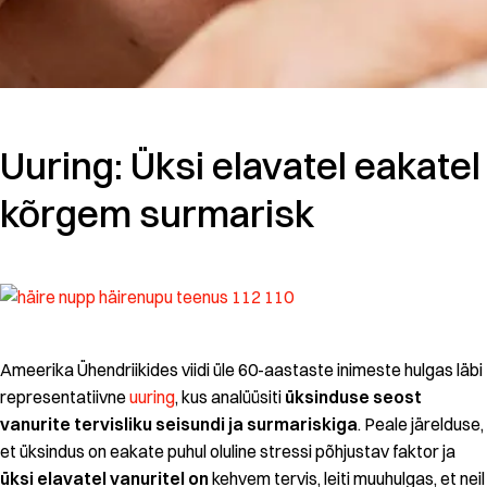
Uuring: Üksi elavatel eakatel
kõrgem surmarisk
Ameerika Ühendriikides viidi üle 60-aastaste inimeste hulgas läbi
representatiivne
uuring
, kus analüüsiti
üksinduse seost
vanurite tervisliku seisundi ja surmariskiga
. Peale järelduse,
et üksindus on eakate puhul oluline stressi põhjustav faktor ja
üksi elavatel vanuritel on
kehvem tervis, leiti muuhulgas, et neil