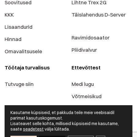
Soovitused
Lihtne Trex 2G
KKK
Täislahendus D-Server
Lisaandurid
Ravimidosaator
Hinnad
Pliidivalvur
Omavalitsusele
Töötaja turvalisus
Ettevõttest
Tutvuge siin
Medi lugu
Võtmeisikud
Blogi
Kasutame küpsiseid, et pakkuda teile meie veebisaidil
parimat kasutuskogemust.
Kontaktid
Lisateavet selle kohta, milliseid küpsiseid me kasutame,
saate
seadetest
välja lülitada.