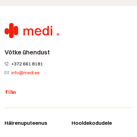
Võtke ühendust
+372 661 8181
info@medi.ee
Häirenuputeenus
Hooldekodudele