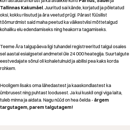
korrastada ümbrust ja ka avalikke kohti
Pärnus, Sauel
ja
Tallinnas Kakumäel
. Juuritud sai kände, korjatud ja põletatud
oksi, kokku riisutud ja ära veetud prügi. Pärast füüsilist
töömurdmist said maha peetud ka väikestviisi mõttetalgud
kohaliku elu edendamiseks ning heakorra tagamiseks.
Teeme Ära talgupäeva ligi tuhandel registreeritud talgul osales
sel aastal esialgsetel andmetel üle 24 000 heategija. Suurtalgute
eestvedajate sõnul oli kohaletulnuid ja abilisi pea kaks korda
rohkem.
Hooligem lisaks oma lähedastest ja kaaskondlastest ka
ümbrusest ning puhtast loodusest. Ja kui kuskil ongi viga laita,
tuleb minna ja aidata. Nagu nüüd on hea öelda -
ärgem
targutagem, parem talgutagem!