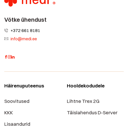
Võtke ühendust
+372 661 8181
info@medi.ee
Häirenuputeenus
Hooldekodudele
Soovitused
Lihtne Trex 2G
KKK
Täislahendus D-Server
Lisaandurid