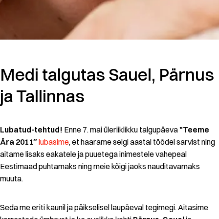
Medi talgutas Sauel, Pärnus
ja Tallinnas
Lubatud-tehtud!
Enne 7. mai üleriiklikku talgupäeva
"Teeme
Ära 2011″
lubasime
, et haarame selgi aastal töödel sarvist ning
aitame lisaks eakatele ja puuetega inimestele vahepeal
Eestimaad puhtamaks ning meie kõigi jaoks nauditavamaks
muuta.
Seda me eriti kaunil ja päikselisel laupäeval tegimegi. Aitasime