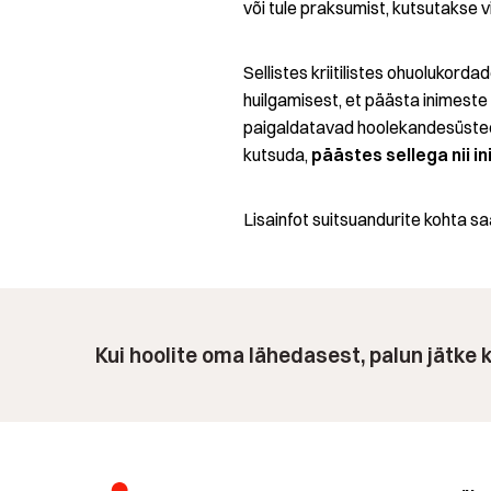
või tule praksumist, kutsutakse v
Sellistes kriitilistes ohuolukord
huilgamisest, et päästa inimeste el
paigaldatavad hoolekandesüsteem
kutsuda,
päästes sellega nii i
Lisainfot suitsuandurite kohta s
Kui hoolite oma lähedasest, palun jätke