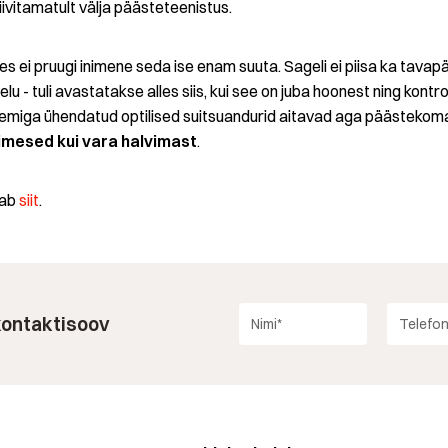
iivitamatult välja päästeteenistus.
ades ei pruugi inimene seda ise enam suuta. Sageli ei piisa ka tava
u - tuli avastatakse alles siis, kui see on juba hoonest ning kontrol
iga ühendatud optilised suitsuandurid aitavad aga päästekomand
nimesed kui vara halvimast
.
aab
siit
.
 kontaktisoov