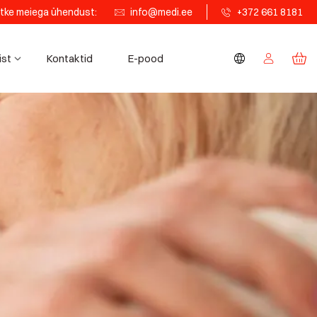
tke meiega ühendust:
info@medi.ee
+372 661 8181
ist
Kontaktid
E-pood