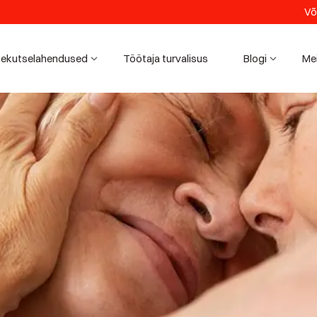
Võ
ekutselahendused
Töötaja turvalisus
Blogi
Me