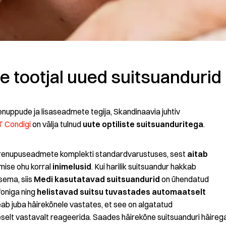
 tootjal uued suitsuandurid
nuppude ja lisaseadmete tegija, Skandinaavia juhtiv
 Condigi
on välja tulnud
uute optiliste suitsuanduritega
.
irenupuseadmete komplekti standardvarustuses, sest
aitab
emise ohu korral
inimelusid
. Kui harilik suitsuandur hakkab
tsema, siis
Medi kasutatavad suitsuandurid
on ühendatud
foniga ning
helistavad suitsu tuvastades automaatselt
eab juba häirekõnele vastates, et see on algatatud
eselt vastavalt reageerida. Saades häirekõne suitsuanduri häireg