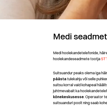
Medi seadmete
Medi hoolekandetelefonide, häire
hoolekandeseadmete tootja
STT
Suitsuandur peaks olema iga hä
päästa
tulekahju või selle puhk
suitsu korral vaid kohapeal hääli
juhtmevabalt ka hoolekandetele
kõnekeskusesse
. Operaator t
suitsuanduri poolt ning saab koh