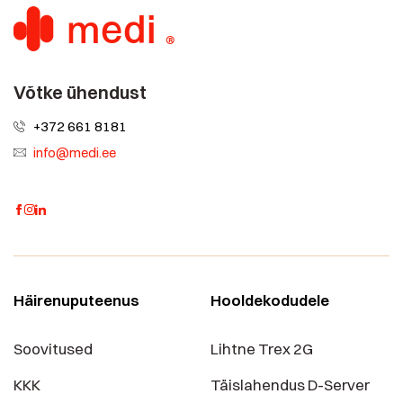
Võtke ühendust
+372 661 8181
info@medi.ee
Häirenuputeenus
Hooldekodudele
Soovitused
Lihtne Trex 2G
KKK
Täislahendus D-Server