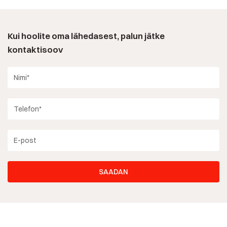
Kui hoolite oma lähedasest, palun jätke
kontaktisoov