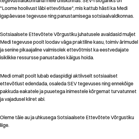
tegevusvaldkonnana meie ühiskonnas. SEV-i sloganiks on
"Loome hoolivust läbi ettevõtluse", mis kattub hästi ka Medi
igapäevase tegevuse ning panustamisega sotsiaalvaldkonnas.
Sotsiaalsete Ettevõtete Võrgustiku juhatusele avaldasid muljet
Medi tegevuse poolt loodav väga praktiline kasu, toimiv ärimudel
ja senine pikaajaline valmisolek ettevõtmist ka eestvedajate
isiklikke ressursse panustades käigus hoida.
Medi omalt poolt lubab edaspidigi aktiivselt sotsiaalset
ettevõtlust edendada, osaleda SEV tegevuses ning ennekõige
pakkuda eakatele ja puuetega inimestele kõrgemat turvatunnet
ja vajadusel kiiret abi.
Oleme täie au ja uhkusega Sotsiaalsete Ettevõtete Võrgustiku
liige.