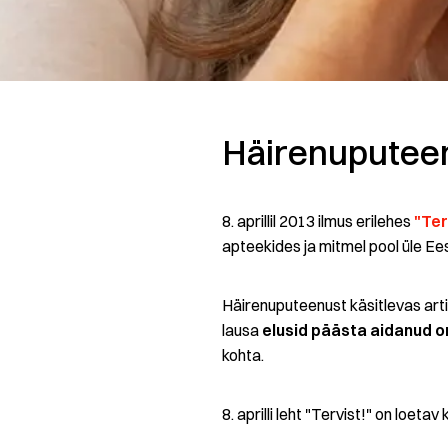
Häirenuputeema
8. aprillil 2013 ilmus erilehes
"Ter
apteekides ja mitmel pool üle Ees
Häirenuputeenust käsitlevas arti
lausa
elusid päästa aidanud o
kohta.
8. aprilli leht "Tervist!" on loetav