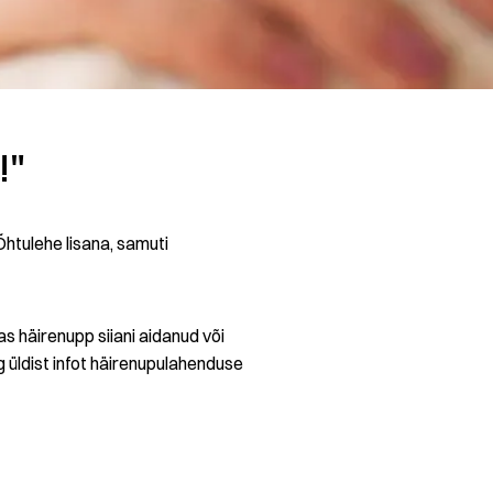
!"
htulehe lisana, samuti
das häirenupp siiani aidanud või
g üldist infot häirenupulahenduse