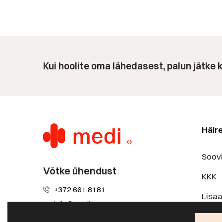
Kui hoolite oma lähedasest, palun jätke
Häir
Soov
Võtke ühendust
KKK
+372 661 8181
Lisa
info@medi.ee
Hinn