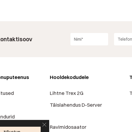
 kontaktisoov
enuputeenus
Hooldekodudele
T
itused
Lihtne Trex 2G
T
Täislahendus D-Server
andurid
Sulge GDPR küpsiste bänner
Ravimidosaator
ad