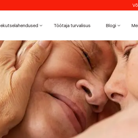
Võ
ekutselahendused
Töötaja turvalisus
Blogi
Me