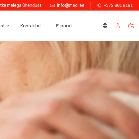
tke meiega ühendust:
info@medi.ee
+372 661 8181
ist
Kontaktid
E-pood