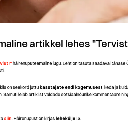
line artikkel lehes "Tervist
vist!"
häirenuputeemaline lugu. Leht on tasuta saadaval tänase Õ
ti.
klis on seekord juttu
kasutajate endi kogemusest
, keda ja kui
n
. Samuti leiab artiklist valdade sotsiaalnõunike kommentaare nin
 ka
siin
.
Häirenupust on kirjas
leheküljel 5
.