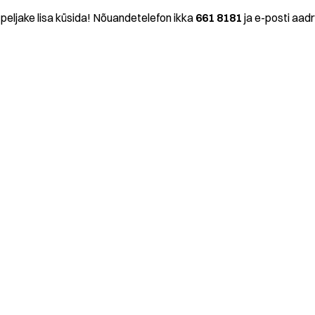
 peljake lisa küsida! Nõuandetelefon ikka
661 8181
ja e-posti aad