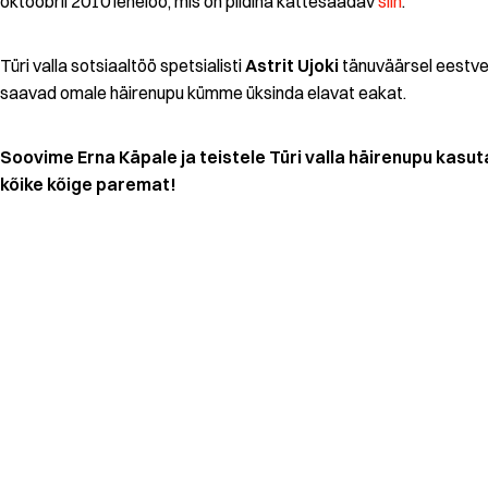
oktoobril 2010 leheloo, mis on pildina kättesaadav
siin
.
Türi valla sotsiaaltöö spetsialisti
Astrit Ujoki
tänuväärsel eestv
saavad omale häirenupu kümme üksinda elavat eakat.
Soovime Erna Käpale ja teistele Türi valla häirenupu kasut
kõike kõige paremat!