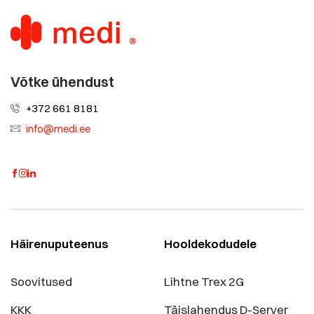
Võtke ühendust
+372 661 8181
info@medi.ee
Häirenuputeenus
Hooldekodudele
Soovitused
Lihtne Trex 2G
KKK
Täislahendus D-Server