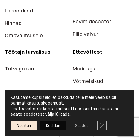
Lisaandurid
Ravimidosaator
Hinnad
Pliidivalvur
Omavalitsusele
Töötaja turvalisus
Ettevõttest
Tutvuge siin
Medi lugu
Võtmeisikud
Blogi
Kasutame küpsiseid, et pakkuda teile meie veebisaidil
parimat kasutuskogemust.
Kontaktid
Lisateavet selle kohta, milliseid küpsiseid me kasutame,
saate
seadetest
välja lülitada.
Sulge GDPR küpsis
Nõustun
Keeldun
Seaded
Privaatsustingimused
Küpsised