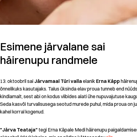
Esimene järvalane sai
häirenupu randmele
13. oktoobril sai
Järvamaal Türi valla
elanik
Erna Käpp
häirenu
õnnelikuks kasutajaks. Talus üksinda elav proua tunneb end nüüd
kindlamalt, sest abi on kodus viibides alati ühe nupuvajutuse kaug
Seda kasvõi turvalisusega seotud murede puhul, mida proua on j
kahel korral kogenud.
"Järva Teataja"
tegi Erna Käpale Medi häirenupu paigaldamises