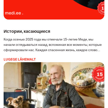
Истории, касающиеся
Когда осенью 2025 года мы отмечали 15-летие Меди, мы
начали оглядываться назад, вспоминая все моменты, которые
сформировали нас. Каждая спасенная жизнь, каждое слово
благодарности и каждая речь — это история, которая остается с
LUGEGE LÄHEMALT
нами. Одна из таких историй произошла в муниципалитете
Йыэлахтме, где женщина упала на кухне своего дома и провела
три ночи на холодном […]