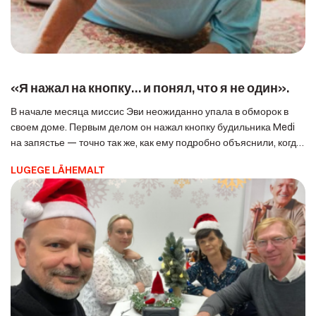
«Я нажал на кнопку… и понял, что я не один».
В начале месяца миссис Эви неожиданно упала в обморок в
своем доме. Первым делом он нажал кнопку будильника Medi
на запястье — точно так же, как ему подробно объяснили, когда
он надел кнопку будильника на запястье. Центр Medi-Aid
LUGEGE LÄHEMALT
отреагировал немедленно. Но в этом случае… не
потребовалось ни скорой помощи, ни даже спешить на место
происшествия. […]