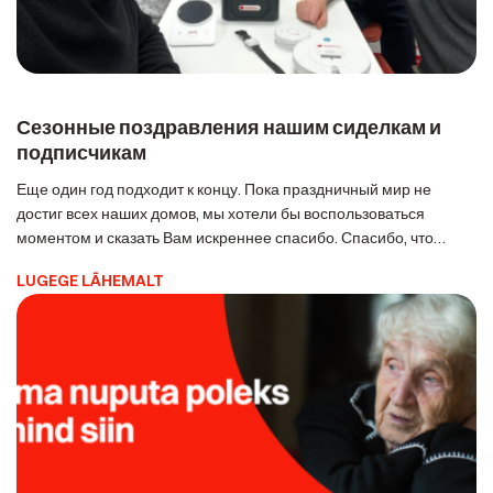
Сезонные поздравления нашим сиделкам и
подписчикам
Еще один год подходит к концу. Пока праздничный мир не
достиг всех наших домов, мы хотели бы воспользоваться
моментом и сказать Вам искреннее спасибо. Спасибо, что
доверили нам такую важную вещь, как безопасность и
LUGEGE LÄHEMALT
душевное спокойствие Вас или Ваших близких. Это
ответственность, которую мы несем с глубоким уважением и
большой заботой вот уже 15 лет. […]