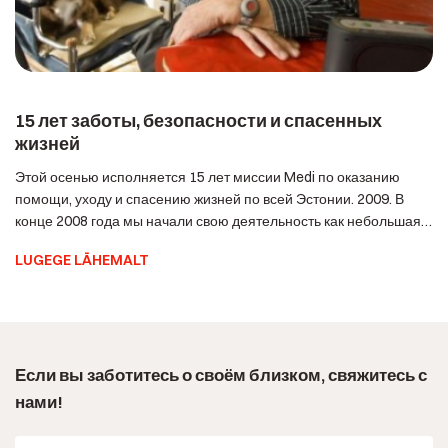
15 лет заботы, безопасности и спасенных
жизней
Этой осенью исполняется 15 лет миссии Medi по оказанию
помощи, уходу и спасению жизней по всей Эстонии. 2009. В
конце 2008 года мы начали свою деятельность как небольшая
команда с простой, но большой мечтой — сделать так, чтобы
LUGEGE LÄHEMALT
каждый человек чувствовал себя в безопасности в своем
собственном доме. Поэтому мы объединили наши знания,
время и […]
Если вы заботитесь о своём близком, свяжитесь с
нами!